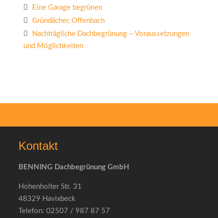
Eine Garage begrünen
Gründächer, Offenbach
Nachträgliche Dachbegrünung – Voraussetzungen
und Möglichkeiten
Kontakt
BENNING Dachbegrünung GmbH
Hohenholter Str. 31
48329 Havixbeck
Telefon: 02507 / 987 87 57