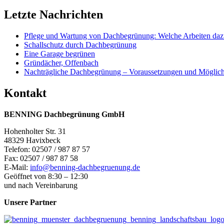
Letzte Nachrichten
Pflege und Wartung von Dachbegrünung: Welche Arbeiten daz
Schallschutz durch Dachbegrünung
Eine Garage begrünen
Gründächer, Offenbach
Nachträgliche Dachbegrünung – Voraussetzungen und Möglich
Kontakt
BENNING Dachbegrünung GmbH
Hohenholter Str. 31
48329 Havixbeck
Telefon: 02507 / 987 87 57
Fax: 02507 / 987 87 58
E-Mail:
info@benning-dachbegruenung.de
Geöffnet von 8:30 – 12:30
und nach Vereinbarung
Unsere Partner