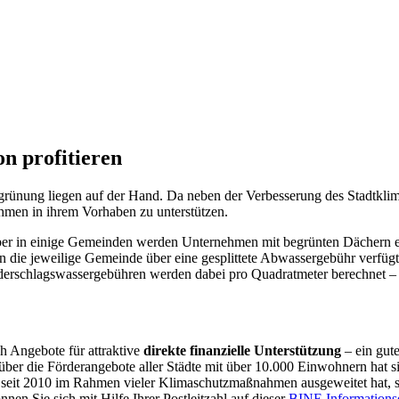
n profitieren
grünung liegen auf der Hand. Da neben der Verbesserung des Stadtkli
ehmen in ihrem Vorhaben zu unterstützen.
 aber in einige Gemeinden werden Unternehmen mit begrünten Dächern en
 die jeweilige Gemeinde über eine gesplittete Abwassergebühr verfügt 
ederschlagswassergebühren werden dabei pro Quadratmeter berechnet – 
h Angebote für attraktive
direkte finanzielle Unterstützung
– ein gute
über die Förderangebote aller Städte mit über 10.000 Einwohnern hat
seit 2010 im Rahmen vieler Klimaschutzmaßnahmen ausgeweitet hat, sol
en Sie sich mit Hilfe Ihrer Postleitzahl auf dieser
BINE Informationsd