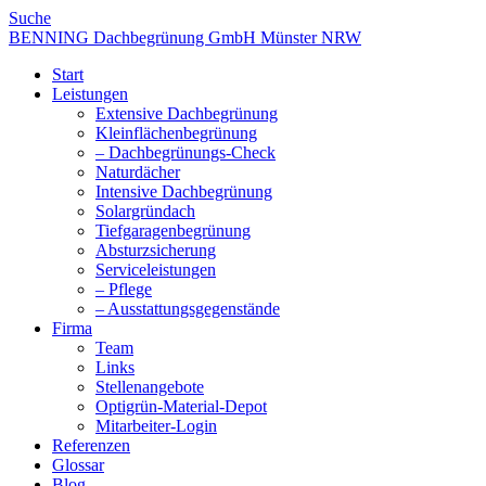
Suche
BENNING Dachbegrünung GmbH Münster NRW
Start
Leistungen
Extensive Dachbegrünung
Kleinflächenbegrünung
– Dachbegrünungs-Check
Naturdächer
Intensive Dachbegrünung
Solargründach
Tiefgaragenbegrünung
Absturzsicherung
Serviceleistungen
– Pflege
– Ausstattungsgegenstände
Firma
Team
Links
Stellenangebote
Optigrün-Material-Depot
Mitarbeiter-Login
Referenzen
Glossar
Blog