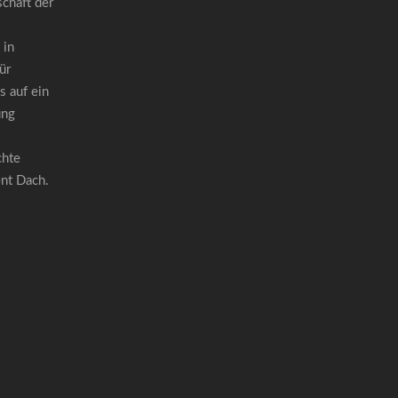
chaft der
 in
ür
 auf ein
ung
chte
ent Dach.