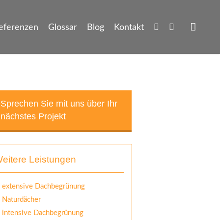
eferenzen
Glossar
Blog
Kontakt
Sprechen Sie mit uns über Ihr
nächstes Projekt
eitere Leistungen
extensive Dachbegrünung
Naturdächer
intensive Dachbegrünung