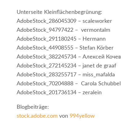
Unterseite Kleinflächenbegrünung:
AdobeStock_286045309 – scaleworker
AdobeStock_94797422 – vermontalm
AdobeStock_291180245 – Hermann
AdobeStock_44908555 – Stefan Körber
AdobeStock_382245734 – Алексей Кочев
AdobeStock_272145234 – janet de graaf
AdobeStock_283255717 – miss_mafalda
AdobeStock_70204888 – Carola Schubbel
AdobeStock_201736134 – zeralein
Blogbeiträge:
stock.adobe.com
von
994yellow