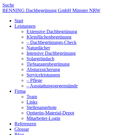
Suche
BENNING Dachbegrünung GmbH Münster NRW
Start
Leistungen
Extensive Dachbegrünung
Kleinflächenbegrünung
– Dachbegrünungs-Check
Naturdächer
Intensive Dachbegrünung
Solargründach
Tiefgaragenbegrünung
Absturzsicherung
Serviceleistungen
– Pflege
– Ausstattungsgegenstände
Firma
Team
Links
Stellenangebote
Optigrün-Material-Depot
Mitarbeiter-Login
Referenzen
Glossar
Blog