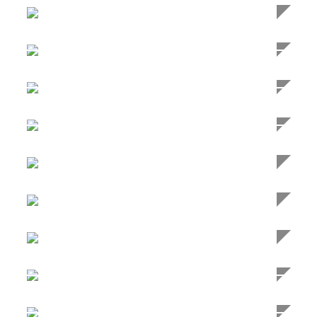
Kleinflächenbegrünung,
Gartenhaus
Logistikzentrum, Hamburg
Logistikzentrum, Jena
IKEA, Kaarst
Gloriapalast, Kurfürstendamm,
Berlin
Fassaden- und Dachbegrünung
KÖ-Bogen II Düsseldorf
Neubau Zentrale EDEKA NRW,
Moers
Westfalenquartier Düsseldorf