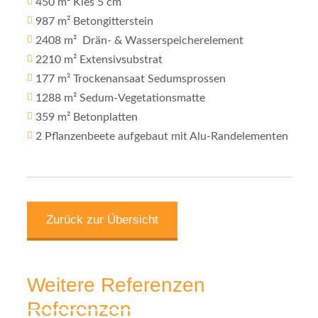
450 m² Kies 5 cm
987 m² Betongitterstein
2408 m² Drän- & Wasserspeicherelement
2210 m² Extensivsubstrat
177 m² Trockenansaat Sedumsprossen
1288 m² Sedum-Vegetationsmatte
359 m² Betonplatten
2 Pflanzenbeete aufgebaut mit Alu-Randelementen
Zurück zur Übersicht
Weitere Referenzen
Referenzen