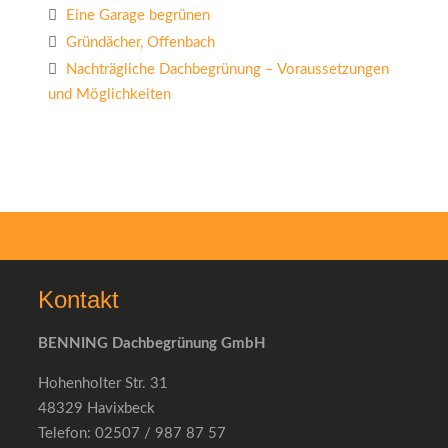
Eine Garage begrünen
Gründächer, Offenbach
Nachträgliche Dachbegrünung – Voraussetzungen
und Möglichkeiten
Kontakt
BENNING Dachbegrünung GmbH
Hohenholter Str. 31
48329 Havixbeck
Telefon: 02507 / 987 87 57