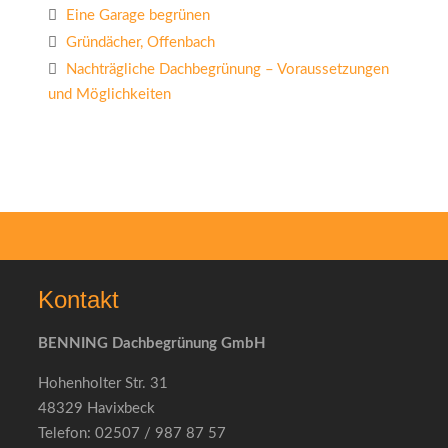
Eine Garage begrünen
Gründächer, Offenbach
Nachträgliche Dachbegrünung – Voraussetzungen
und Möglichkeiten
Kontakt
BENNING Dachbegrünung GmbH
Hohenholter Str. 31
48329 Havixbeck
Telefon: 02507 / 987 87 57