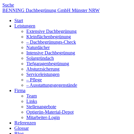
Suche
BENNING Dachbegrünung GmbH Münster NRW
Start
Leistungen
Extensive Dachbegrünung
Kleinflächenbegrünung
– Dachbegrünungs-Check
Naturdächer
Intensive Dachbegrünung
Solargründach
Tiefgaragenbegrünung
Absturzsicherung
Serviceleistungen
– Pflege
– Ausstattungsgegenstände
Firma
Team
Links
Stellenangebote
Optigrün-Material-Depot
Mitarbeiter-Login
Referenzen
Glossar
Blog