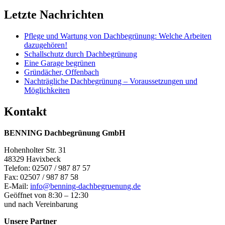
Letzte Nachrichten
Pflege und Wartung von Dachbegrünung: Welche Arbeiten
dazugehören!
Schallschutz durch Dachbegrünung
Eine Garage begrünen
Gründächer, Offenbach
Nachträgliche Dachbegrünung – Voraussetzungen und
Möglichkeiten
Kontakt
BENNING Dachbegrünung GmbH
Hohenholter Str. 31
48329 Havixbeck
Telefon: 02507 / 987 87 57
Fax: 02507 / 987 87 58
E-Mail:
info@benning-dachbegruenung.de
Geöffnet von 8:30 – 12:30
und nach Vereinbarung
Unsere Partner