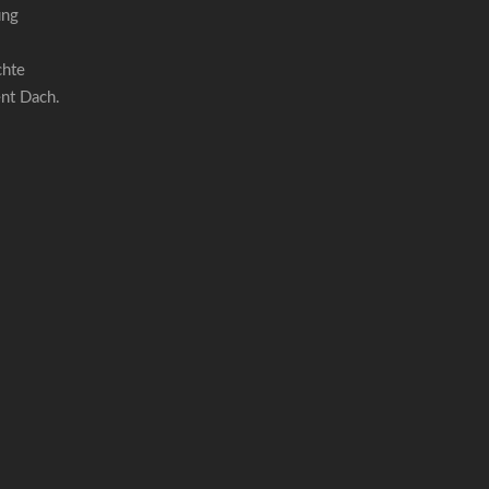
ung
chte
ent Dach.