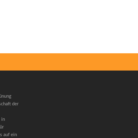
rünung
chaft der
 in
ür
 auf ein