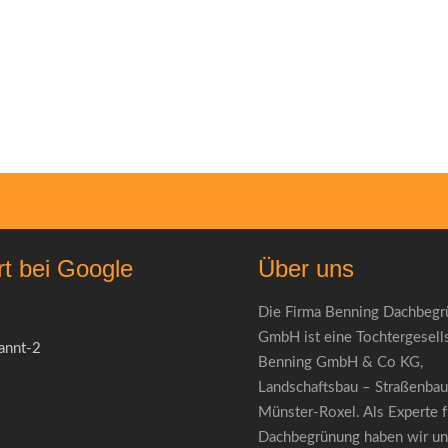
rt bei Google
Über uns
Die Firma Benning Dachbeg
GmbH ist eine Tochtergesells
Benning GmbH & Co KG,
Landschaftsbau – Straßenbau
Münster-Roxel. Als Experte f
Dachbegrünung haben wir uns