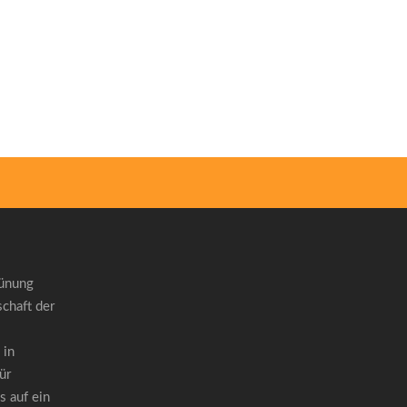
rünung
chaft der
 in
ür
 auf ein