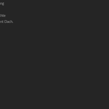
ung
chte
ent Dach.