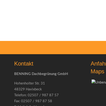
Kontakt
Anfah
Maps
BENNING Dachbegrünung GmbH
Hohenholter Str. 31
48329 Havixbeck
Telefon: 02507 / 987 87 57
Fax: 02507 / 987 87 58