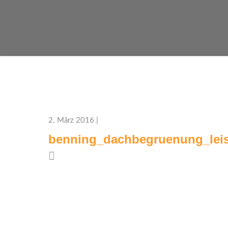
2. März 2016 |
benning_dachbegruenung_leis