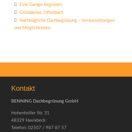
Eine Garage begrünen
Gründächer, Offenbach
Nachträgliche Dachbegrünung – Voraussetzungen
und Möglichkeiten
Kontakt
BENNING Dachbegrünung GmbH
Hohenholter Str. 31
48329 Havixbeck
Telefon: 02507 / 987 87 57