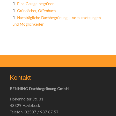
Eine Garage begrünen
Gründächer, Offenbach
Nachträgliche Dachbegrünung – Voraussetzungen
und Möglichkeiten
Kontakt
BENNING Dachbegrünung GmbH
Hohenholter Str. 31
48329 Havixbeck
Telefon: 02507 / 987 87 57