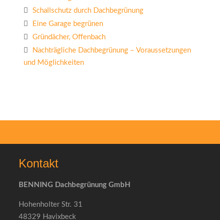
Schallschutz durch Dachbegrünung
Eine Garage begrünen
Gründächer, Offenbach
Nachträgliche Dachbegrünung – Voraussetzungen
und Möglichkeiten
Kontakt
BENNING Dachbegrünung GmbH
Hohenholter Str. 31
48329 Havixbeck