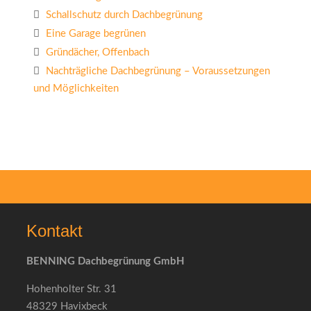
Schallschutz durch Dachbegrünung
Eine Garage begrünen
Gründächer, Offenbach
Nachträgliche Dachbegrünung – Voraussetzungen
und Möglichkeiten
Kontakt
BENNING Dachbegrünung GmbH
Hohenholter Str. 31
48329 Havixbeck