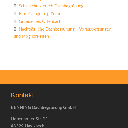
Schallschutz durch Dachbegrünung
Eine Garage begrünen
Gründächer, Offenbach
Nachträgliche Dachbegrünung – Voraussetzungen
und Möglichkeiten
Kontakt
BENNING Dachbegrünung GmbH
Hohenholter Str. 31
48329 Havixbeck