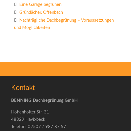
Eine Garage begrünen
Gründächer, Offenbach
Nachträgliche Dachbegrünung – Voraussetzungen
und Möglichkeiten
Kontakt
BENNING Dachbegrünung GmbH
Hohenholter Str. 31
48329 Havixbeck
Telefon: 02507 / 987 87 57