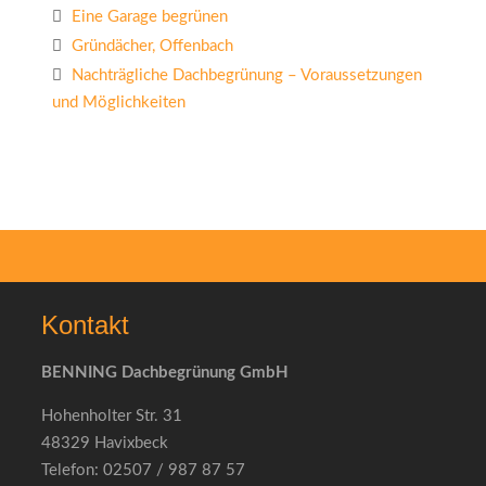
Eine Garage begrünen
Gründächer, Offenbach
Nachträgliche Dachbegrünung – Voraussetzungen
und Möglichkeiten
Kontakt
BENNING Dachbegrünung GmbH
Hohenholter Str. 31
48329 Havixbeck
Telefon: 02507 / 987 87 57