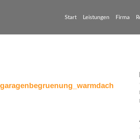
Start
Leistungen
Firma
R
fgaragenbegruenung_warmdach