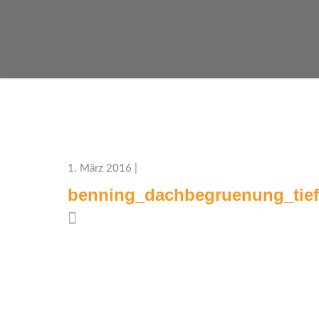
1. März 2016 |
benning_dachbegruenung_tie