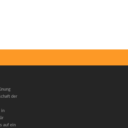
rünung
chaft der
 in
ür
 auf ein