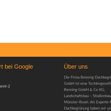
rt bei Google
Über uns
Die Firma Benning Dachbeg
GmbH ist eine Tochtergesells
Benning GmbH & Co KG,
Landschaftsbau – Straßenbau
Münster-Roxel. Als Experte f
Dachbegrünung haben wir uns