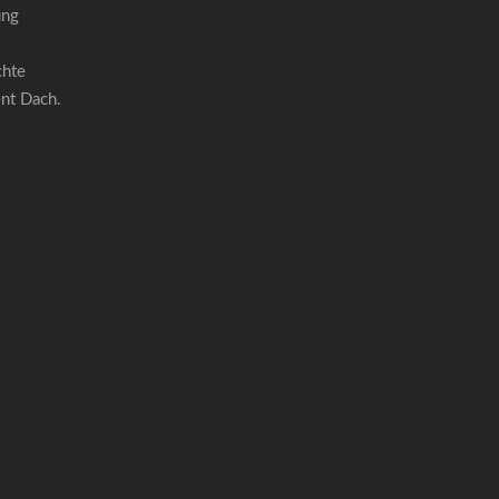
ung
chte
ent Dach.