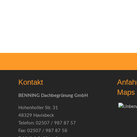
Kontakt
Anfah
Maps
BENNING Dachbegrünung GmbH
Hohenholter Str. 31
48329 Havixbeck
Telefon: 02507 / 987 87 57
Fax: 02507 / 987 87 58