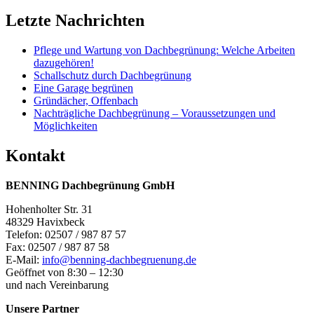
Letzte Nachrichten
Pflege und Wartung von Dachbegrünung: Welche Arbeiten
dazugehören!
Schallschutz durch Dachbegrünung
Eine Garage begrünen
Gründächer, Offenbach
Nachträgliche Dachbegrünung – Voraussetzungen und
Möglichkeiten
Kontakt
BENNING Dachbegrünung GmbH
Hohenholter Str. 31
48329 Havixbeck
Telefon: 02507 / 987 87 57
Fax: 02507 / 987 87 58
E-Mail:
info@benning-dachbegruenung.de
Geöffnet von 8:30 – 12:30
und nach Vereinbarung
Unsere Partner