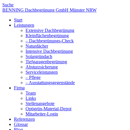
Suche
BENNING Dachbegrünung GmbH Münster NRW
Start
Leistungen
Extensive Dachbegrünung
Kleinflächenbegrünung
– Dachbegrünungs-Check
Naturdächer
Intensive Dachbegrünung
Solargründach
Tiefgaragenbegrünung
Absturzsicherung
Serviceleistungen
– Pflege
– Ausstattungsgegenstände
Firma
Team
Links
Stellenangebote
Optigrün-Material-Depot
Mitarbeiter-Login
Referenzen
Glossar
Blog