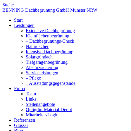
Suche
BENNING Dachbegrünung GmbH Münster NRW
Start
Leistungen
Extensive Dachbegrünung
Kleinflächenbegrünung
– Dachbegrünungs-Check
Naturdächer
Intensive Dachbegrünung
Solargründach
Tiefgaragenbegrünung
Absturzsicherung
Serviceleistungen
– Pflege
– Ausstattungsgegenstände
Firma
Team
Links
Stellenangebote
Optigrün-Material-Depot
Mitarbeiter-Login
Referenzen
Glossar
Blog