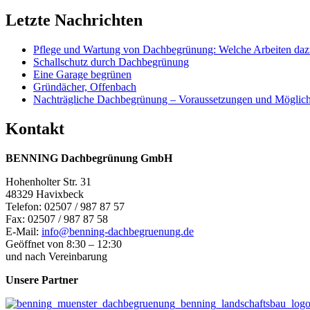
Letzte Nachrichten
Pflege und Wartung von Dachbegrünung: Welche Arbeiten daz
Schallschutz durch Dachbegrünung
Eine Garage begrünen
Gründächer, Offenbach
Nachträgliche Dachbegrünung – Voraussetzungen und Möglich
Kontakt
BENNING Dachbegrünung GmbH
Hohenholter Str. 31
48329 Havixbeck
Telefon: 02507 / 987 87 57
Fax: 02507 / 987 87 58
E-Mail:
info@benning-dachbegruenung.de
Geöffnet von 8:30 – 12:30
und nach Vereinbarung
Unsere Partner