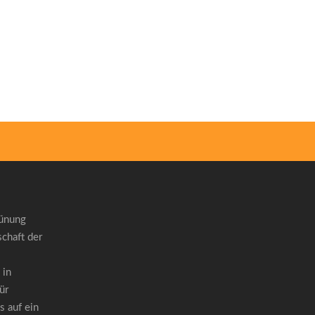
rünung
chaft der
 in
ür
 auf ein