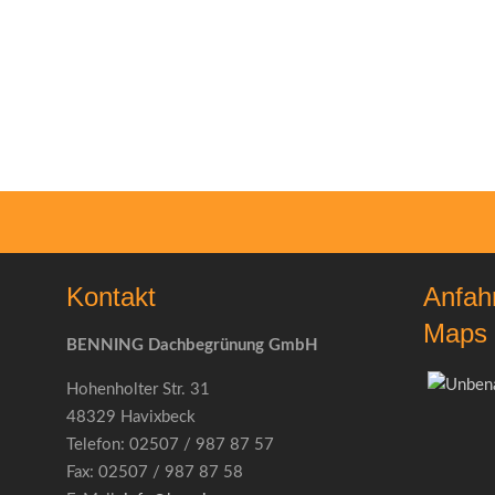
Kontakt
Anfah
Maps
BENNING Dachbegrünung GmbH
Hohenholter Str. 31
48329 Havixbeck
Telefon: 02507 / 987 87 57
Fax: 02507 / 987 87 58