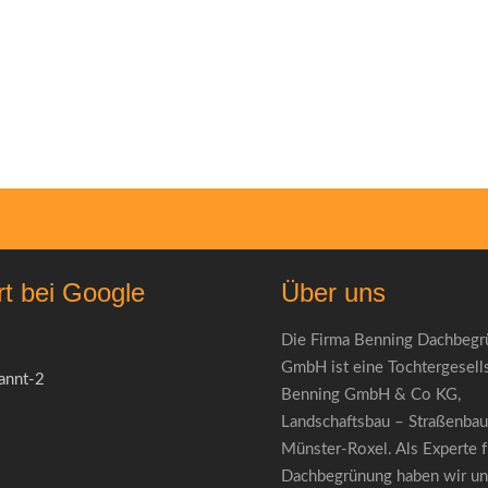
rt bei Google
Über uns
Die Firma Benning Dachbeg
GmbH ist eine Tochtergesells
Benning GmbH & Co KG,
Landschaftsbau – Straßenbau
Münster-Roxel. Als Experte f
Dachbegrünung haben wir uns