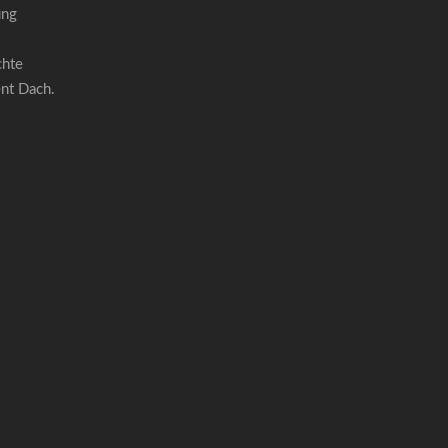
ung
chte
ent Dach.