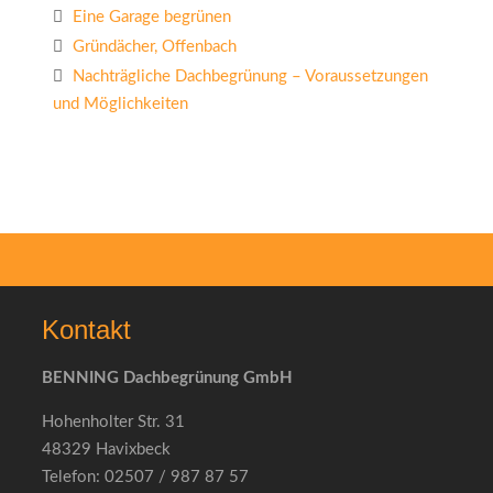
Eine Garage begrünen
Gründächer, Offenbach
Nachträgliche Dachbegrünung – Voraussetzungen
und Möglichkeiten
Kontakt
BENNING Dachbegrünung GmbH
Hohenholter Str. 31
48329 Havixbeck
Telefon: 02507 / 987 87 57