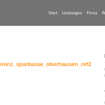
Start
Leistungen
Firma
R
renz_sparkasse_oberhausen_ref2