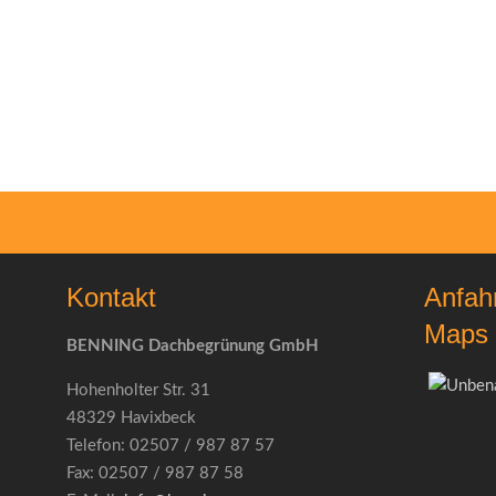
Kontakt
Anfah
Maps
BENNING Dachbegrünung GmbH
Hohenholter Str. 31
48329 Havixbeck
Telefon: 02507 / 987 87 57
Fax: 02507 / 987 87 58