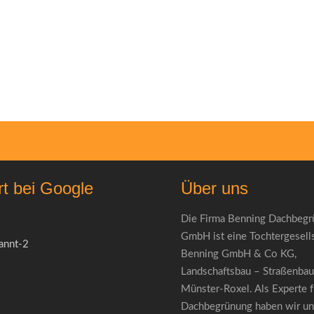
rt bei Google
Über uns
Die Firma Benning Dachbeg
GmbH ist eine Tochtergesells
Benning GmbH & Co KG,
Landschaftsbau – Straßenbau
Münster-Roxel. Als Experte f
Dachbegrünung haben wir uns