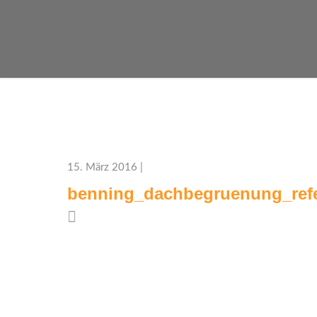
15. März 2016 |
benning_dachbegruenung_refe