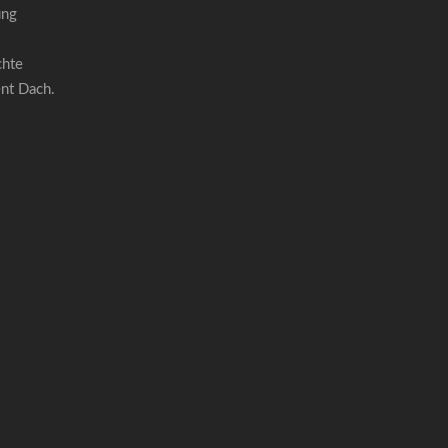
ung
chte
ent Dach.