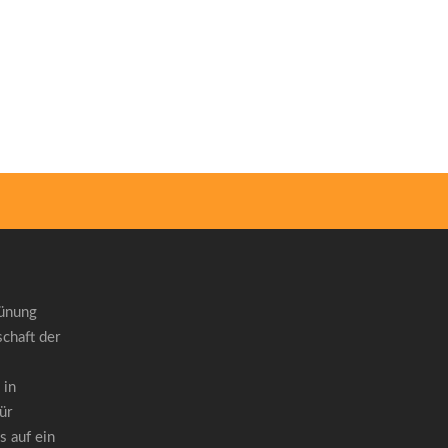
rünung
chaft der
 in
ür
 auf ein