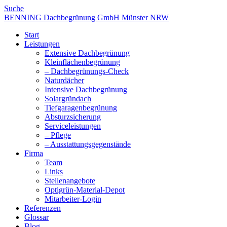
Suche
BENNING Dachbegrünung GmbH Münster NRW
Start
Leistungen
Extensive Dachbegrünung
Kleinflächenbegrünung
– Dachbegrünungs-Check
Naturdächer
Intensive Dachbegrünung
Solargründach
Tiefgaragenbegrünung
Absturzsicherung
Serviceleistungen
– Pflege
– Ausstattungsgegenstände
Firma
Team
Links
Stellenangebote
Optigrün-Material-Depot
Mitarbeiter-Login
Referenzen
Glossar
Blog