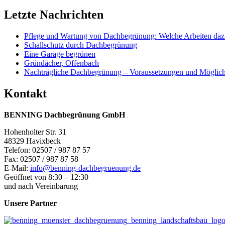
Letzte Nachrichten
Pflege und Wartung von Dachbegrünung: Welche Arbeiten daz
Schallschutz durch Dachbegrünung
Eine Garage begrünen
Gründächer, Offenbach
Nachträgliche Dachbegrünung – Voraussetzungen und Möglich
Kontakt
BENNING Dachbegrünung GmbH
Hohenholter Str. 31
48329 Havixbeck
Telefon: 02507 / 987 87 57
Fax: 02507 / 987 87 58
E-Mail:
info@benning-dachbegruenung.de
Geöffnet von 8:30 – 12:30
und nach Vereinbarung
Unsere Partner